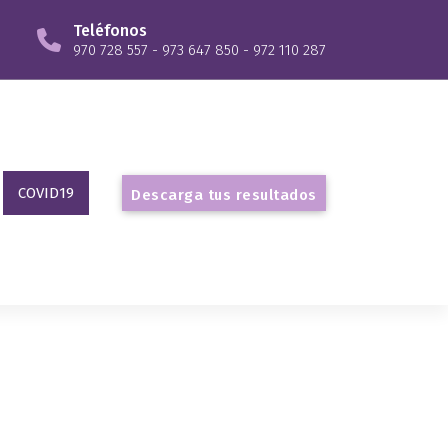
Teléfonos
970 728 557 - 973 647 850 - 972 110 287
COVID19
D
e
s
c
a
r
g
a
t
u
s
r
e
s
u
l
t
a
d
o
s